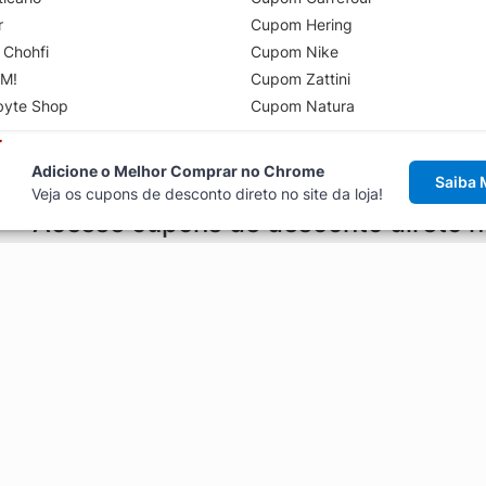
r
Cupom Hering
 Chohfi
Cupom Nike
M!
Cupom Zattini
byte Shop
Cupom Natura
Adicione o Melhor Comprar no Chrome
Saiba 
Veja os cupons de desconto direto no site da loja!
Acesse cupons de desconto direto 
aviso de cupons antes de finalizar uma compra online, direto no ca
Explorar
ódigos promocionais, ofertas e
Artigos