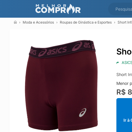
Moda e Acessórios
Roupas de Ginástica e Esportes
Short In
Sho
ASIC
Short In
Menor p
R$ 
Ir à