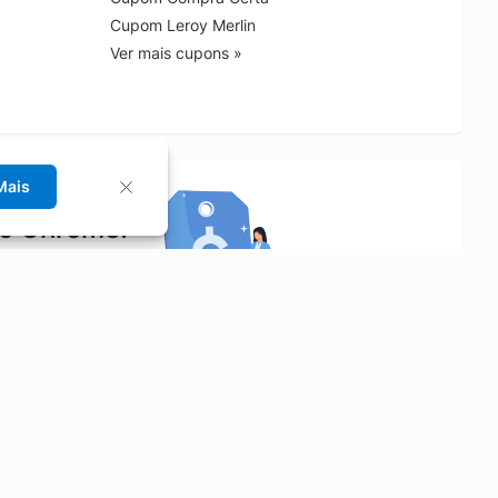
Cupom Leroy Merlin
Ver mais cupons »
Mais
no Chrome!
rrinho de compras.
Saiba mais
Economizar
Siga-nos
Aluguel de Carros
Facebook