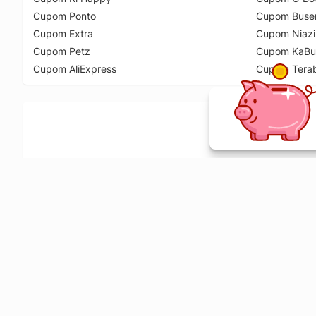
Cupom Ponto
Cupom Buse
Cupom Extra
Cupom Niazi
Cupom Petz
Cupom KaBu
Cupom AliExpress
Cupom Tera
Ative a extensão de descontos e receba 
Sobre o Melhor Comprar
O Melhor Comprar é especializado em cupons de desconto, c