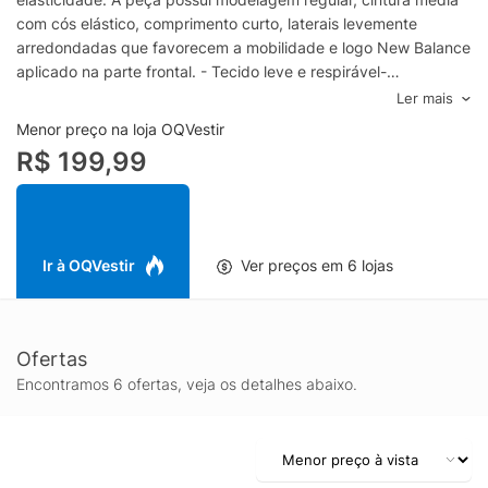
com cós elástico, comprimento curto, laterais levemente
arredondadas que favorecem a mobilidade e logo New Balance
aplicado na parte frontal. - Tecido leve e respirável-
Modelagem regular- Cintura média- Cós elástico- Laterais
Ler mais
arredondadas- Logo New Balance frontalEspecificações &
Menor preço na loja OQVestir
Cuidados:Lavar à máquina.Composição: 85% Poliéster 15%
R$ 199,99
ElastanoCor: PretoMarca: New Balance
Ir à OQVestir
Ver preços em 6 lojas
Ofertas
Encontramos 6 ofertas, veja os detalhes abaixo.