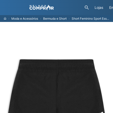
Lojas
En
Moda e Acessórios
Bermuda e Short
Short Feminino Sport Essentials Run 3 - Preto