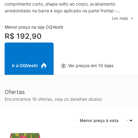
comprimento curto, shape solto ao corpo, acabamento
arredondado na barra e logo aplicado na parte frontal.-
Confeccionado em tecido leve-Cós com elástico embutido-
Ler mais
Estampa floral exclusiva-Logo aplicado na parte frontal-
Menor preço na loja OQVestir
Comprimento curto-Barra levemente arredondada-Shape
R$ 192,90
soltoEspecificações & CuidadosModo de lavagem: Lavar na
máquinaComposição: 100% PoliésterCor: VerdeMarca: Adidas +
Farm
Ir à OQVestir
Ver preços em 10 lojas
Ofertas
Encontramos 10 ofertas, veja os detalhes abaixo.