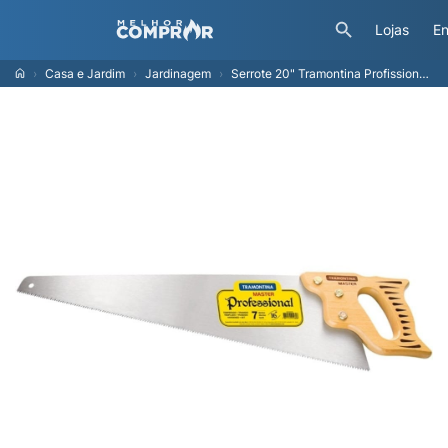
Lojas
En
Casa e Jardim
Jardinagem
Serrote 20" Tramontina Profissional, 58,3 cm