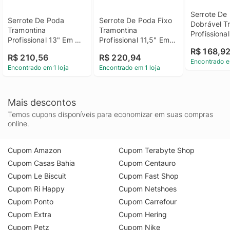
Serrote De 
Serrote De Poda 
Serrote De Poda Fixo 
Dobrável Tr
Tramontina 
Tramontina 
Profissional
Profissional 13" Em 
Profissional 11,5" Em 
Aço Com Ca
Aço Sem Cabo
Aço Com Cabo 
R$ 168,9
Plástico
R$ 210,56
R$ 220,94
Plástico E Bainha
Encontrado e
Encontrado em 1 loja
Encontrado em 1 loja
Mais descontos
Temos cupons disponíveis para economizar em suas compras
online.
Cupom Amazon
Cupom Terabyte Shop
Cupom Casas Bahia
Cupom Centauro
Cupom Le Biscuit
Cupom Fast Shop
Cupom Ri Happy
Cupom Netshoes
Cupom Ponto
Cupom Carrefour
Cupom Extra
Cupom Hering
Cupom Petz
Cupom Nike