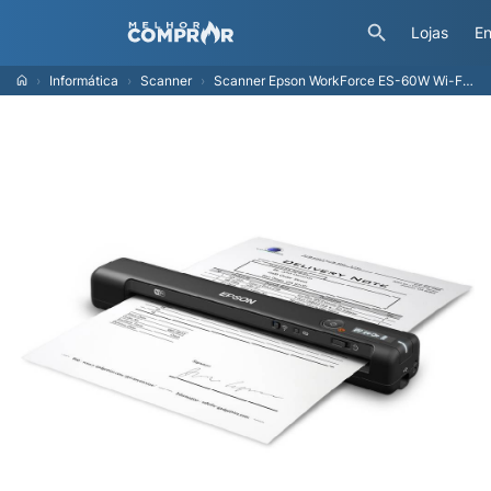
Lojas
En
Informática
Scanner
Scanner Epson WorkForce ES-60W Wi-Fi USB Preto - B11B253201