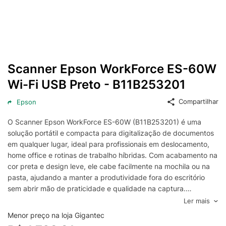
Scanner Epson WorkForce ES-60W
Wi-Fi USB Preto - B11B253201
Compartilhar
Epson
O Scanner Epson WorkForce ES-60W (B11B253201) é uma
solução portátil e compacta para digitalização de documentos
em qualquer lugar, ideal para profissionais em deslocamento,
home office e rotinas de trabalho híbridas. Com acabamento na
cor preta e design leve, ele cabe facilmente na mochila ou na
pasta, ajudando a manter a produtividade fora do escritório
sem abrir mão de praticidade e qualidade na captura.
Com conectividade Wi‑Fi e USB, o Epson WorkForce ES-60W
Ler mais
oferece flexibilidade para escanear com rapidez e organizar
Menor preço na loja Gigantec
arquivos com menos etapas, facilitando o envio de documentos