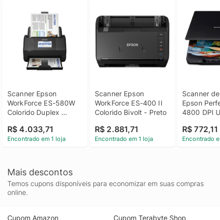
Scanner Epson 
Scanner Epson 
Scanner de
WorkForce ES-580W 
WorkForce ES-400 II 
Epson Perfe
Colorido Duplex 
Colorido Bivolt - Preto
4800 DPI US
Automático USB 
V39 II
R$ 4.033,71
R$ 2.881,71
R$ 772,11
Bivolt - Preto
Encontrado em 1 loja
Encontrado em 1 loja
Encontrado e
Mais descontos
Temos cupons disponíveis para economizar em suas compras
online.
Cupom Amazon
Cupom Terabyte Shop