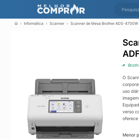
Informática
Scanner
Scanner de Mesa Brother ADS-4700W W
Sca
ADF
Broth
O Scann
corpora
uso diár
imagem,
Equipad
verso c
oferece 
no ambi
digital
Menor p