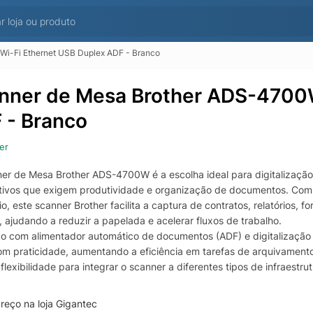
i-Fi Ethernet USB Duplex ADF - Branco
nner de Mesa Brother ADS-4700W
 - Branco
er
er de Mesa Brother ADS-4700W é a escolha ideal para digitalização p
tivos que exigem produtividade e organização de documentos. Com
io, este scanner Brother facilita a captura de contratos, relatórios,
 ajudando a reduzir a papelada e acelerar fluxos de trabalho.
o com alimentador automático de documentos (ADF) e digitalização
om praticidade, aumentando a eficiência em tarefas de arquivamento
flexibilidade para integrar o scanner a diferentes tipos de infraestr
ente. É uma solução versátil para quem busca um scanner de mesa 
ização recorrente e gerenciamento digital de documentos.
reço na loja Gigantec