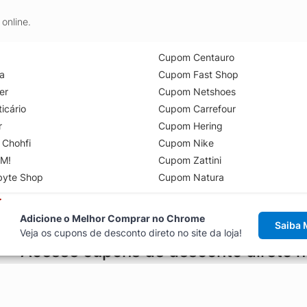
online.
Cupom Centauro
a
Cupom Fast Shop
er
Cupom Netshoes
icário
Cupom Carrefour
r
Cupom Hering
 Chohfi
Cupom Nike
M!
Cupom Zattini
byte Shop
Cupom Natura
Adicione o Melhor Comprar no Chrome
Saiba 
Veja os cupons de desconto direto no site da loja!
Acesse cupons de desconto direto 
aviso de cupons antes de finalizar uma compra online, direto no ca