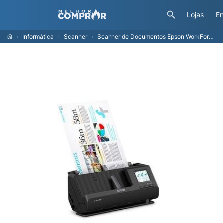
Lojas
En
Informática
Scanner
Scanner de Documentos Epson WorkForce com Tela Touchscreen - ES-C380W