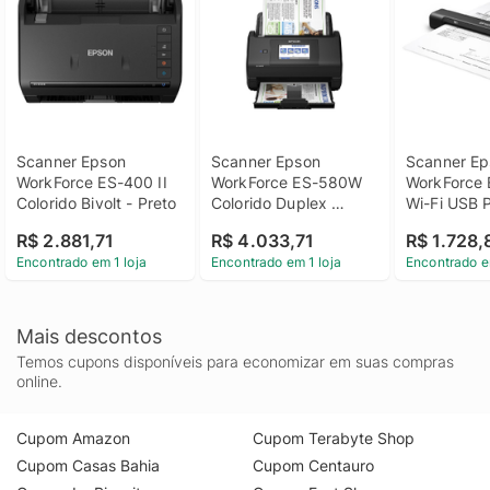
Scanner Epson 
Scanner Epson 
Scanner Ep
WorkForce ES-400 II 
WorkForce ES-580W 
WorkForce 
Colorido Bivolt - Preto
Colorido Duplex 
Wi-Fi USB P
Automático USB 
B11B25320
R$ 2.881,71
R$ 4.033,71
R$ 1.728,
Bivolt - Preto
Encontrado em 1 loja
Encontrado em 1 loja
Encontrado e
Mais descontos
Temos cupons disponíveis para economizar em suas compras
online.
Cupom Amazon
Cupom Terabyte Shop
Cupom Casas Bahia
Cupom Centauro