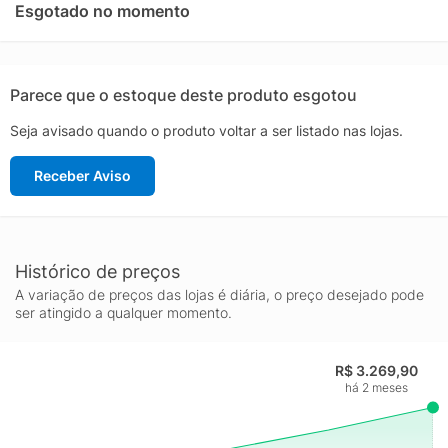
oferece digitalização frente e verso automática e alimentação
Esgotado no momento
confiável para lidar com volumes diários com mais fluidez. A
tela touchscreen torna a operação mais prática, permitindo
iniciar tarefas com rapidez e configurar destinos de
digitalização com poucos toques, reduzindo etapas e
Parece que o estoque deste produto esgotou
ganhando tempo no dia a dia.
Seja avisado quando o produto voltar a ser listado nas lojas.
A conectividade sem fio amplia a flexibilidade do scanner,
permitindo integrar o ES-C380W a diferentes ambientes de
Receber Aviso
trabalho e fluxos digitais. Ele é indicado para quem busca uma
solução eficiente para digitalizar diretamente para pastas, e-
mail e serviços em nuvem, mantendo arquivos organizados e
acessíveis, com a qualidade e a confiabilidade reconhecidas da
Epson na linha WorkForce.
Histórico de preços
A variação de preços das lojas é diária, o preço desejado pode
ser atingido a qualquer momento.
R$ 3.269,90
há 2 meses