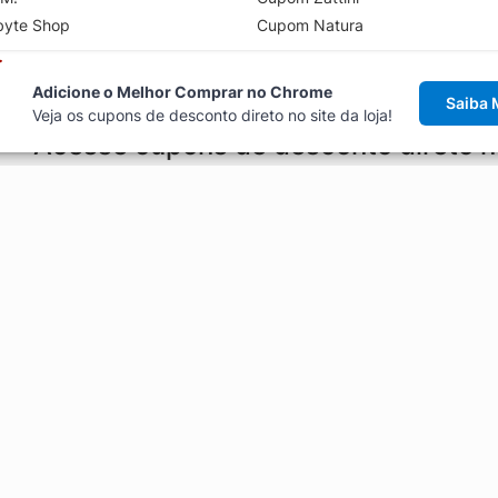
byte Shop
Cupom Natura
Adicione o Melhor Comprar no Chrome
Saiba 
Veja os cupons de desconto direto no site da loja!
Acesse cupons de desconto direto 
aviso de cupons antes de finalizar uma compra online, direto no ca
Explorar
ódigos promocionais, ofertas e
Artigos
Black Friday
Enviar Cupom
Fale Conosco