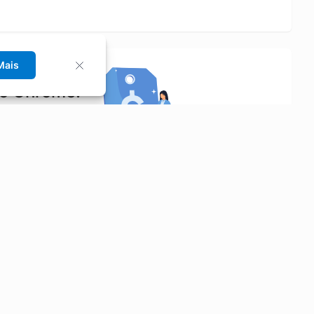
Mais
no Chrome!
rrinho de compras.
Saiba mais
Economizar
Siga-nos
Aluguel de Carros
Facebook
Categorias
Instagram
Cupons
Youtube
Extensão