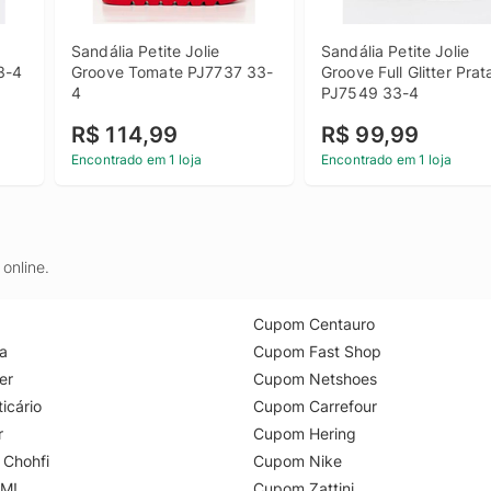
Sandália Petite Jolie 
Sandália Petite Jolie 
3-4
Groove Tomate PJ7737 33-
Groove Full Glitter Prata
4
PJ7549 33-4
R$ 114,99
R$ 99,99
Encontrado em 1 loja
Encontrado em 1 loja
online.
Cupom Centauro
a
Cupom Fast Shop
er
Cupom Netshoes
icário
Cupom Carrefour
r
Cupom Hering
 Chohfi
Cupom Nike
M!
Cupom Zattini