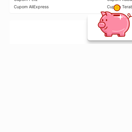
Cupom AliExpress
Cupom Tera
Ative a extensão de descontos e receba 
Sobre o Melhor Comprar
O Melhor Comprar é especializado em cupons de desconto, c
comparador de preços em mais de 1900 lojas online.