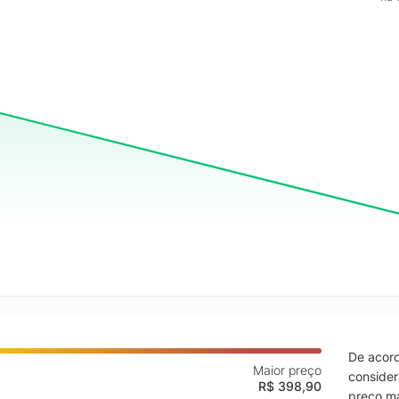
De acord
Maior preço
consider
R$ 398,90
preço ma