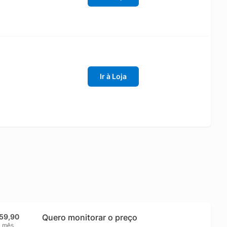
Ir à Loja
59,90
Quero monitorar o preço
1 mês