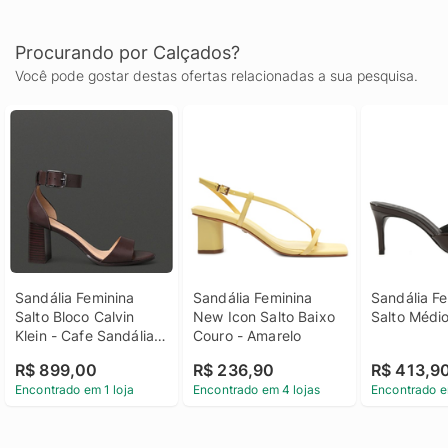
Procurando por Calçados?
Você pode gostar destas ofertas relacionadas a sua pesquisa.
Sandália Feminina 
Sandália Feminina 
Sandália Fe
Salto Bloco Calvin 
New Icon Salto Baixo 
Salto Médi
Klein - Cafe Sandália 
Couro - Amarelo
Feminina Salto Bloco 
R$ 899,00
R$ 236,90
R$ 413,9
Calvin Klein Cafe 37
Encontrado em 1 loja
Encontrado em 4 lojas
Encontrado e