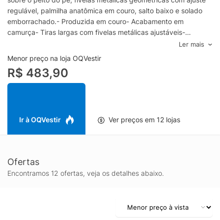
regulável, palmilha anatômica em couro, salto baixo e solado
emborrachado.- Produzida em couro- Acabamento em
camurça- Tiras largas com fivelas metálicas ajustáveis-
Palmilha anatômica em couro- Salto baixo- Solado
Ler mais
emborrachadoEspecificações & Cuidados:Material: CouroCor:
Menor preço na loja OQVestir
MarromMarca: Schutz
R$ 483,90
Ir à OQVestir
Ver preços em 12 lojas
Ofertas
Encontramos 12 ofertas, veja os detalhes abaixo.