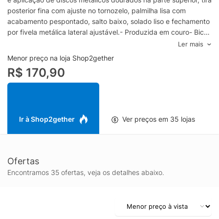
posterior fina com ajuste no tornozelo, palmilha lisa com
acabamento pespontado, salto baixo, solado liso e fechamento
por fivela metálica lateral ajustável.- Produzida em couro- Bico
arredondado- Cabedal em tira T com aplicação metálica-
Ler mais
Palmilha lisa- Salto baixo- Fechamento por fivela
Menor preço na loja Shop2gether
metálicaEspecificações & Cuidados:Material: CouroCor:
R$ 170,90
MarromMarca: Arezzo
Ir à Shop2gether
Ver preços em 35 lojas
Ofertas
Encontramos 35 ofertas, veja os detalhes abaixo.