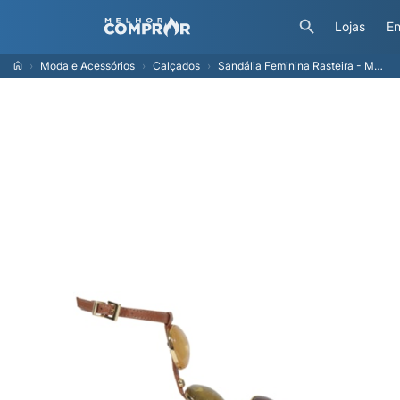
Lojas
En
Moda e Acessórios
Calçados
Sandália Feminina Rasteira - Marrom