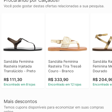
Procurando por Calçados?
Você pode gostar destas ofertas relacionadas a sua pesquisa.
Sandália Feminina 
Sandália Feminina 
Sandália Ras
Rasteira Injetada 
Rasteira Tira Tressê 
Feminina Me
Translúcido - Preto
Couro - Branco
Dourado
R$ 111,30
R$ 333,90
R$ 204,9
Encontrado em 8 lojas
Encontrado em 12 lojas
Encontrado e
Mais descontos
Temos cupons disponíveis para economizar em suas compras
online.