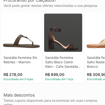
Procurando por Calçados?
Você pode gostar destas ofertas relacionadas a sua pesquisa.
Sandália Feminina Elo 
Sandália Feminina 
Sandália Fe
Rebites - Marrom
Salto Bloco Calvin 
Salto Rastei
Klein - Cafe Sandália 
Branco
Feminina Salto Bloco 
R$ 278,00
R$ 899,00
R$ 306,9
Calvin Klein Cafe 37
Encontrado em 5 lojas
Encontrado em 1 loja
Encontrado e
Mais descontos
Temos cupons disponíveis para economizar em suas compras
online.