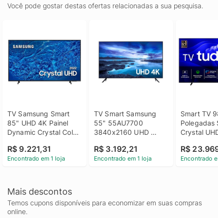
Você pode gostar destas ofertas relacionadas a sua pesquisa.
TV Samsung Smart 
TV Smart Samsung 
Smart TV 9
85" UHD 4K Painel 
55" 55AU7700 
Polegadas 
Dynamic Crystal Color 
3840x2160 UHD 
Crystal UH
UHD 4K - 
HDMI USB Wi-Fi 
Gaming Hub
R$ 9.221,31
R$ 3.192,21
R$ 23.96
UN85CU8000GXZD
Bluetooth
98DU9000
Encontrado em 1 loja
Encontrado em 1 loja
Encontrado e
Mais descontos
Temos cupons disponíveis para economizar em suas compras
online.