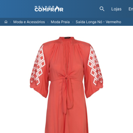
Lojas
En
Moda e Acessórios
Moda Praia
Saída Longa Nó - Vermelho