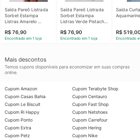
Saída Pareô Listrada 
Saída Pareô Listrada 
Saída Curta
Sorbet Estampa 
Sorbet Estampa 
Aquamarine
Listras Amarelo 
Listras Verde Pistache 
Maracuja M
M
R$ 76,90
R$ 76,90
R$ 519,0
Encontrado em 1 loja
Encontrado em 1 loja
Encontrado e
Mais descontos
Temos cupons disponíveis para economizar em suas compras
online.
Cupom Amazon
Cupom Terabyte Shop
Cupom Casas Bahia
Cupom Centauro
Cupom Le Biscuit
Cupom Fast Shop
Cupom Ri Happy
Cupom Netshoes
Cupom Ponto
Cupom Carrefour
Cupom Extra
Cupom Hering
Cupom Petz
Cupom Nike