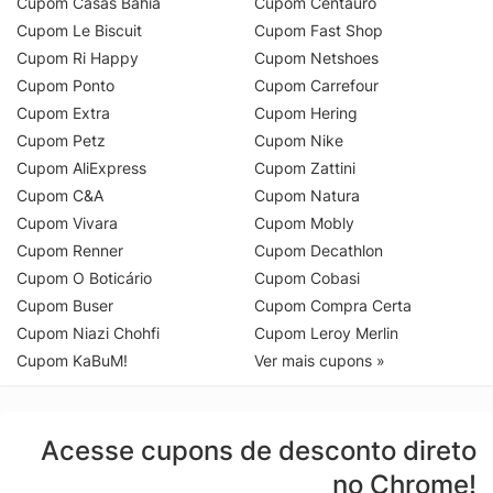
Cupom Casas Bahia
Cupom Centauro
Cupom Le Biscuit
Cupom Fast Shop
Cupom Ri Happy
Cupom Netshoes
Cupom Ponto
Cupom Carrefour
Cupom Extra
Cupom Hering
Cupom Petz
Cupom Nike
Cupom AliExpress
Cupom Zattini
Cupom C&A
Cupom Natura
Cupom Vivara
Cupom Mobly
Cupom Renner
Cupom Decathlon
Cupom O Boticário
Cupom Cobasi
Cupom Buser
Cupom Compra Certa
Cupom Niazi Chohfi
Cupom Leroy Merlin
Cupom KaBuM!
Ver mais cupons »
Acesse cupons de desconto direto
no Chrome!