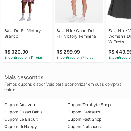
Saia Dri-Fit Victory - 
Saia Nike Court Dri-
Saia Nike Vi
Branco
FIT Victory Feminina
Women's Dri
W Preto
R$ 320,90
R$ 299,99
R$ 449,9
Encontrado em 11 lojas
Encontrado em 7 lojas
Encontrado e
Mais descontos
Temos cupons disponíveis para economizar em suas compras
online.
Cupom Amazon
Cupom Terabyte Shop
Cupom Casas Bahia
Cupom Centauro
Cupom Le Biscuit
Cupom Fast Shop
Cupom Ri Happy
Cupom Netshoes