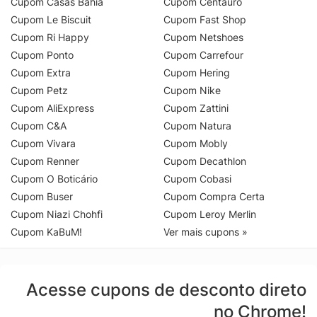
Cupom Casas Bahia
Cupom Centauro
Cupom Le Biscuit
Cupom Fast Shop
Cupom Ri Happy
Cupom Netshoes
Cupom Ponto
Cupom Carrefour
Cupom Extra
Cupom Hering
Cupom Petz
Cupom Nike
Cupom AliExpress
Cupom Zattini
Cupom C&A
Cupom Natura
Cupom Vivara
Cupom Mobly
Cupom Renner
Cupom Decathlon
Cupom O Boticário
Cupom Cobasi
Cupom Buser
Cupom Compra Certa
Cupom Niazi Chohfi
Cupom Leroy Merlin
Cupom KaBuM!
Ver mais cupons »
Acesse cupons de desconto direto
no Chrome!