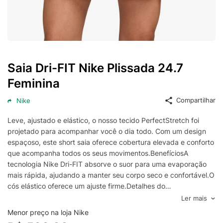
Saia Dri-FIT Nike Plissada 24.7
Feminina
Compartilhar
Nike
Leve, ajustado e elástico, o nosso tecido PerfectStretch foi
projetado para acompanhar você o dia todo. Com um design
espaçoso, este short saia oferece cobertura elevada e conforto
que acompanha todos os seus movimentos.BenefíciosA
tecnologia Nike Dri-FIT absorve o suor para uma evaporação
mais rápida, ajudando a manter seu corpo seco e confortável.O
cós elástico oferece um ajuste firme.Detalhes do
produtoSuporte para cabide de assinatura no quadril
Ler mais
esquerdoBolsos nas costuras laterais83% poliéster e 17%
Menor preço na loja Nike
elastanoLavagem à máquinaImportado