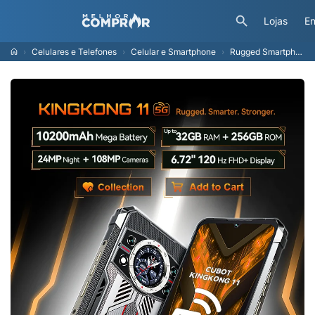
Lojas
En
Celulares e Telefones
Celular e Smartphone
Rugged Smartphone 5G Cubot KingKong 11, 10200mAh Battery, Dimensity 7025, 6nm, 2.5GHz, 32GB RAM(16+16), 256GB ROM,108MP Camera