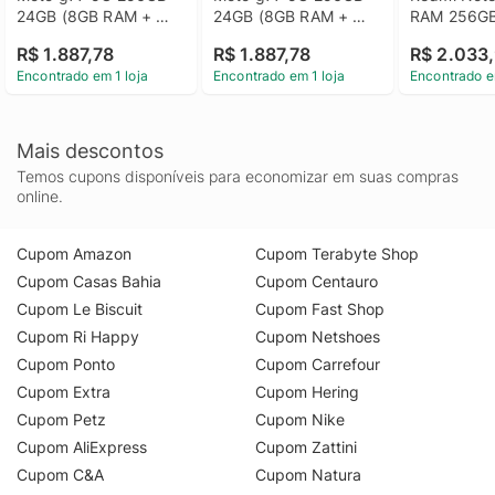
24GB (8GB RAM + 
24GB (8GB RAM + 
RAM 256GB 
16GB RAM Boost) 
16GB RAM Boost) 
4G Câmera 
R$ 1.887,78
R$ 1.887,78
R$ 2.033
camera 108MP Ultra-
camera 108MP Ultra-
16MP/108MP
Encontrado em 1 loja
Encontrado em 1 loja
Encontrado e
Pixel, tela 1.5K 
Pixel, tela 1.5K 
FHD - Azul
extreme Amoled 
extreme Amoled 
120hz, 
120hz, 
ultrarresistente - 
ultrarresistente - 
Mais descontos
Verde Escuro
Marrom
Temos cupons disponíveis para economizar em suas compras
online.
Cupom Amazon
Cupom Terabyte Shop
Cupom Casas Bahia
Cupom Centauro
Cupom Le Biscuit
Cupom Fast Shop
Cupom Ri Happy
Cupom Netshoes
Cupom Ponto
Cupom Carrefour
Cupom Extra
Cupom Hering
Cupom Petz
Cupom Nike
Cupom AliExpress
Cupom Zattini
Cupom C&A
Cupom Natura