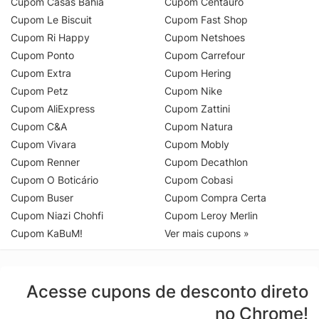
Cupom Casas Bahia
Cupom Centauro
Cupom Le Biscuit
Cupom Fast Shop
Cupom Ri Happy
Cupom Netshoes
Cupom Ponto
Cupom Carrefour
Cupom Extra
Cupom Hering
Cupom Petz
Cupom Nike
Cupom AliExpress
Cupom Zattini
Cupom C&A
Cupom Natura
Cupom Vivara
Cupom Mobly
Cupom Renner
Cupom Decathlon
Cupom O Boticário
Cupom Cobasi
Cupom Buser
Cupom Compra Certa
Cupom Niazi Chohfi
Cupom Leroy Merlin
Cupom KaBuM!
Ver mais cupons »
Acesse cupons de desconto direto
no Chrome!