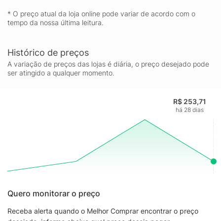
Wi-Fi® de banda dupla (2,4 GHz / 5 GHz) assegura um sinal
* O preço atual da loja online pode variar de acordo com o
estável para que você possa maratonar suas séries sem
tempo da nossa última leitura.
interrupções. Adquira o seu no KaBuM!
Histórico de preços
A variação de preços das lojas é diária, o preço desejado pode
ser atingido a qualquer momento.
R$ 253,71
há 28 dias
Quero monitorar o preço
Receba alerta quando o Melhor Comprar encontrar o preço