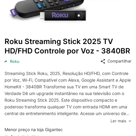
Roku Streaming Stick 2025 TV
HD/FHD Controle por Voz - 3840BR
Compartilhar
Roku
Streaming Stick Roku, 2025, Resolução HD/FHD, com Controle
por Voz, Wi-Fi, Compatível com Alexa, Google Assistant e Apple
HomeKit - 3840BR Transforme sua TV em uma Smart TV de
Verdade Dê um upgrade instantâneo na sua televisão com o
Roku Streaming Stick 2025. Este dispositivo compacto e
poderoso transforma qualquer TV com entrada HDMI em uma
central de entretenimento inteligente. Acesse um universo de
filmes, séries, esportes e notícias de forma rápida e intuitiva.
Ler mais
Chega de complicações, basta conectar para começar a
Menor preço na loja Gigantec
aproveitar o melhor do streaming. Streaming de Alta