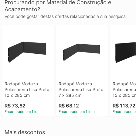
Procurando por Material de Construção e
Acabamento?
Você pode gostar destas ofertas relacionadas a sua pesquisa.
Rodapé Modaza 
Rodapé Modaza 
Rodapé Mo
Poliestireno Liso Preto 
Poliestireno Liso Preto 
Poliestireno
10 x 285 cm
7 x 285 cm
15 x 285 c
R$ 73,82
R$ 68,12
R$ 113,72
Encontrado em 1 loja
Encontrado em 1 loja
Encontrado e
Mais descontos