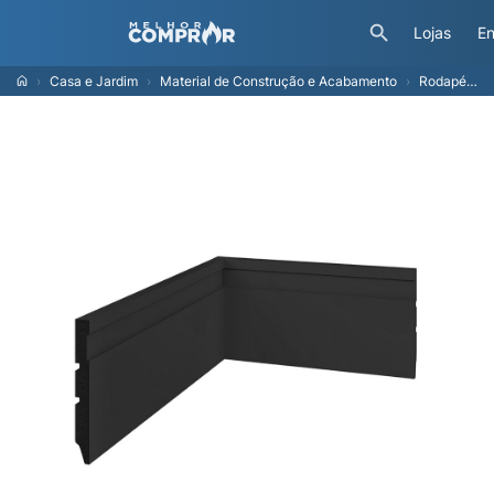
Lojas
En
Casa e Jardim
Material de Construção e Acabamento
Rodapé Modaza Poliestireno Frisado 10 x 285 cm, Preto