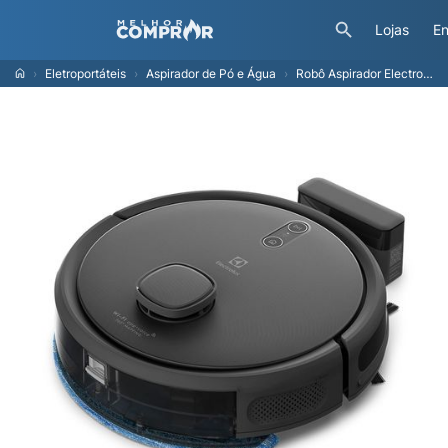
Lojas
En
Eletroportáteis
Aspirador de Pó e Água
Robô Aspirador Electrolux 4 em 1 Wi-Fi Experience até 1h40 Mapeamento Preto (ERB60) - Bivolt