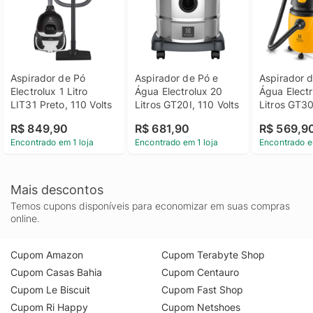
Aspirador de Pó 
Aspirador de Pó e 
Aspirador d
Electrolux 1 Litro 
Água Electrolux 20 
Água Electr
LIT31 Preto, 110 Volts
Litros GT20I, 110 Volts
Litros GT3
Watts, 110 
R$ 849,90
R$ 681,90
R$ 569,9
Encontrado em 1 loja
Encontrado em 1 loja
Encontrado e
Mais descontos
Temos cupons disponíveis para economizar em suas compras
online.
Cupom Amazon
Cupom Terabyte Shop
Cupom Casas Bahia
Cupom Centauro
Cupom Le Biscuit
Cupom Fast Shop
Cupom Ri Happy
Cupom Netshoes