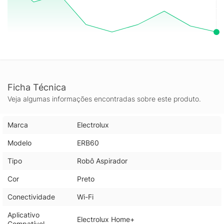
robusta, acabamento elegante em preto e recursos inteligentes
elevam a experiência de uso, proporcionando resultados
consistentes em diferentes cômodos e rotinas.
Ficha Técnica
Veja algumas informações encontradas sobre este produto.
Marca
Electrolux
Modelo
ERB60
Tipo
Robô Aspirador
Cor
Preto
Conectividade
Wi-Fi
Aplicativo
Electrolux Home+
Compatível