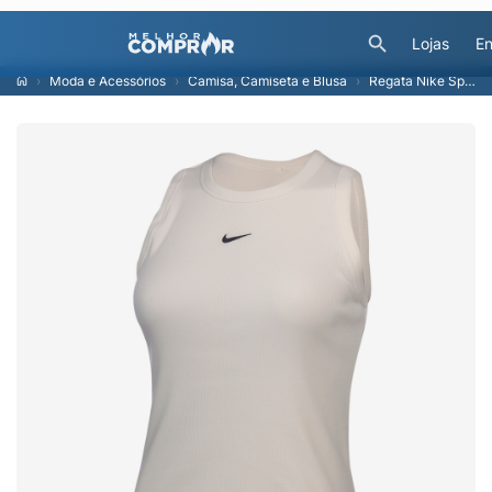
Lojas
En
Moda e Acessórios
Camisa, Camiseta e Blusa
Regata Nike Sportswear Rib Feminina