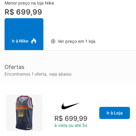
liberdade de movimentos e combina facilmente com bermudas,
Menor preço na loja Nike
jeans e tênis, funcionando tanto em quadra quanto em looks
R$ 699,99
urbanos. A Select Series adiciona um toque especial ao estilo,
tornando esta regata Nike uma opção forte para fãs do
Nuggets e para quem busca uma camiseta sem mangas
masculina com presença, autenticidade e referência direta ao
basquete profissional.
Ir à Nike
Ver preço em 1 loja
Ofertas
Encontramos 1 oferta, veja abaixo.
Ir à Loja
R$ 699,99
à vista ou até 5x