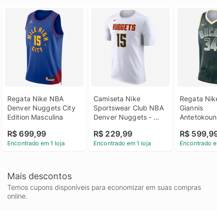
Regata Nike NBA 
Camiseta Nike 
Regata Nik
Denver Nuggets City 
Sportswear Club NBA 
Giannis 
Edition Masculina
Denver Nuggets - 
Antetokoun
Masculina
Milwaukee 
R$ 699,99
R$ 229,99
R$ 599,9
Select Serie
Encontrado em 1 loja
Encontrado em 1 loja
Encontrado e
Masculina
Mais descontos
Temos cupons disponíveis para economizar em suas compras
online.