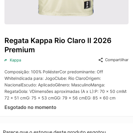
Regata Kappa Rio Claro II 2026
Premium
Compartilhar
Kappa
Composição: 100% PoliésterCor predominante: Off
WhiteIndicada para: JogoClube: Rio ClaroOrigem:
NacionalEscudo: AplicadoGênero: MasculinoManga:
RegataGola: VDimensões aproximadas (A x L):P: 70 x 50 cmM:
72 x 51 cmG: 75 x 53 cmGG: 79 x 56 cmEG: 85 x 60 cm
Esgotado no momento
Parece que o estoque deste produto esgotou