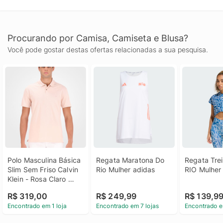
Procurando por Camisa, Camiseta e Blusa?
Você pode gostar destas ofertas relacionadas a sua pesquisa.
Polo Masculina Básica 
Regata Maratona Do 
Regata Trei
Slim Sem Friso Calvin 
Rio Mulher adidas
RIO Mulher
Klein - Rosa Claro 
Polo Masculina Básica 
R$ 319,00
R$ 249,99
R$ 139,9
Slim Sem Friso Calvin 
Encontrado em 1 loja
Encontrado em 7 lojas
Encontrado e
Klein Rosa Claro Ggg