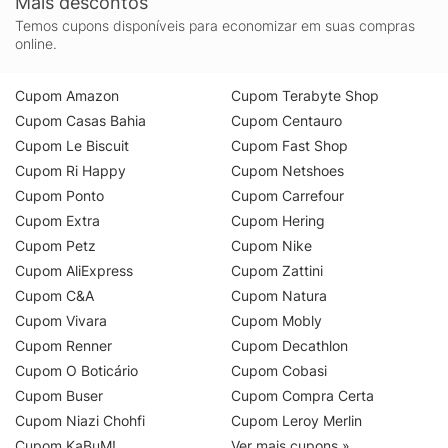
Mais descontos
Temos cupons disponíveis para economizar em suas compras
online.
Cupom Amazon
Cupom Terabyte Shop
Cupom Casas Bahia
Cupom Centauro
Cupom Le Biscuit
Cupom Fast Shop
Cupom Ri Happy
Cupom Netshoes
Cupom Ponto
Cupom Carrefour
Cupom Extra
Cupom Hering
Cupom Petz
Cupom Nike
Cupom AliExpress
Cupom Zattini
Cupom C&A
Cupom Natura
Cupom Vivara
Cupom Mobly
Cupom Renner
Cupom Decathlon
Cupom O Boticário
Cupom Cobasi
Cupom Buser
Cupom Compra Certa
Cupom Niazi Chohfi
Cupom Leroy Merlin
Cupom KaBuM!
Ver mais cupons »