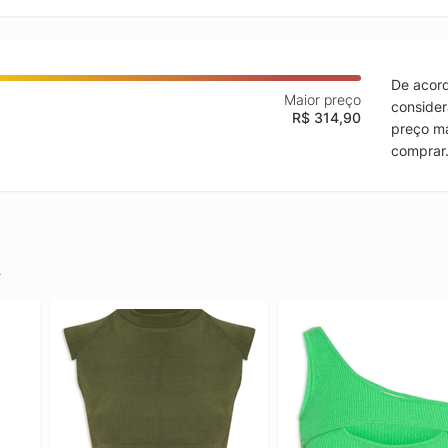
De acord
Maior preço
consider
R$ 314,90
preço ma
comprar
.