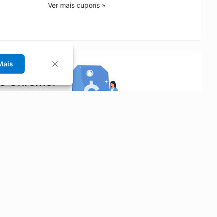
Ver mais cupons »
Mais
no Chrome!
rrinho de compras.
Saiba mais
Economizar
Siga-nos
Aluguel de Carros
Facebook
Categorias
Instagram