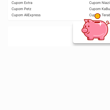
Cupom Extra
Cupom Niazi
Cupom Petz
Cupom KaBu
Cupom AliExpress
Cupom Tera
Ative a extensão de descontos e receba 
Sobre o Melhor Comprar
O Melhor Comprar é especializado em cupons de desconto, c
comparador de preços em mais de 1900 lojas online.