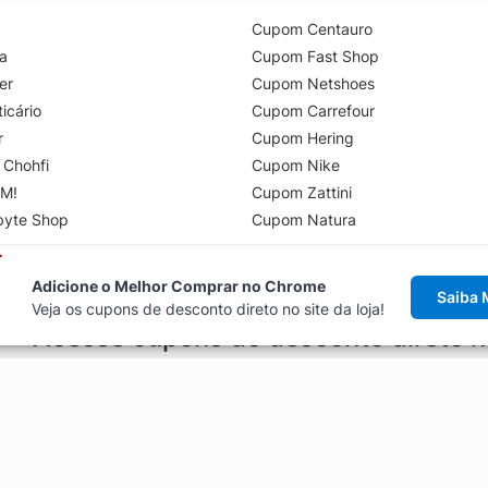
Cupom Centauro
a
Cupom Fast Shop
er
Cupom Netshoes
icário
Cupom Carrefour
r
Cupom Hering
 Chohfi
Cupom Nike
M!
Cupom Zattini
byte Shop
Cupom Natura
Adicione o Melhor Comprar no Chrome
Saiba 
Veja os cupons de desconto direto no site da loja!
Acesse cupons de desconto direto 
aviso de cupons antes de finalizar uma compra online, direto no ca