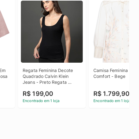
Em 
Regata Feminina Decote 
Camisa Feminina Orga
Rosa
Quadrado Calvin Klein 
Comfort - Bege
Jeans - Preto Regata 
Feminina Decote Quadrado 
R$ 199,00
R$ 1.799,90
Calvin Klein Jeans Preto m
Encontrado em 1 loja
Encontrado em 1 loja