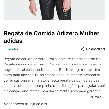
Regata de Corrida Adizero Mulher
adidas
Compartilhar
Adidas
Regata de corrida adizero - Roxo, compre na adidas.com.br!
Regata de corrida adizero - Roxo em vários estilos e cores na
página oficial da loja online adidas Brasil. Almeje o impossível e
corra para alcançá-lo. Ao estabelecer um recorde pessoal ou
correr sua primeira maratona, essa regata de corrida adidas
ultraleve oferece desempenho sem distrações para ajudar você
a alcançar suas metas. Tem um caimento justo para garantir
uma sensação praticamente imperceptível, e o tecido é
Ler mais
perfurado para manter o ar circulando. As costuras laterais são
Menor preço na loja Adidas
deslocadas para a frente e os pontos de atrito são cobertos