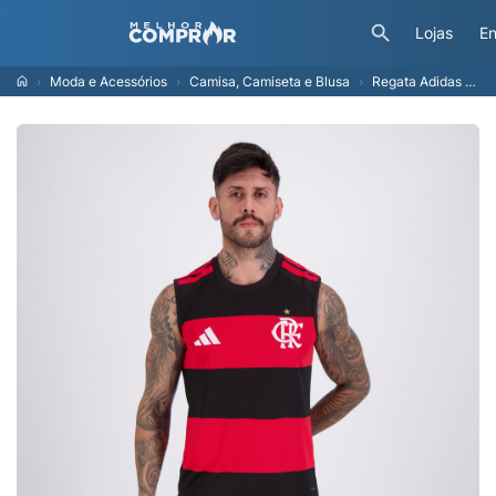
Lojas
En
Moda e Acessórios
Camisa, Camiseta e Blusa
Regata Adidas Flamengo I 2026