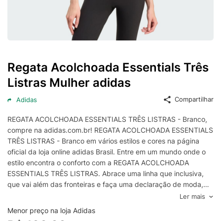
Regata Acolchoada Essentials Três
Listras Mulher adidas
Compartilhar
Adidas
REGATA ACOLCHOADA ESSENTIALS TRÊS LISTRAS - Branco,
compre na adidas.com.br! REGATA ACOLCHOADA ESSENTIALS
TRÊS LISTRAS - Branco em vários estilos e cores na página
oficial da loja online adidas Brasil. Entre em um mundo onde o
estilo encontra o conforto com a REGATA ACOLCHOADA
ESSENTIALS TRÊS LISTRAS. Abrace uma linha que inclusiva,
que vai além das fronteiras e faça uma declaração de moda,
seja passando o dia na cidade ou relaxando em casa. Feita em
Ler mais
uma modelagem justa com malha simples para uma silhueta
Menor preço na loja Adidas
elegante e um toque macio contra a pele, o que faz dela uma