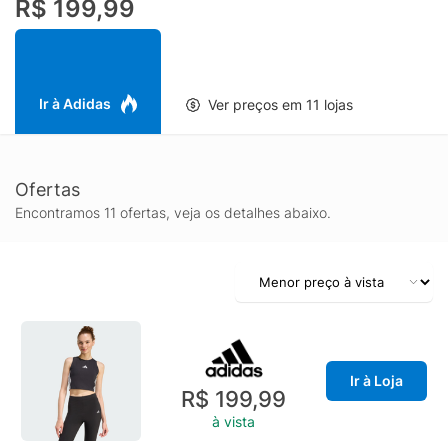
R$ 199,99
opção confiável para o uso no dia a dia. A gola careca oferece
um toque folgado, e a estrutura de acolchoamento dá uma
cobertura e uma camada extra de calor e conforto quando
você está fora de casa. O design moderno desta regata
acolchoada é complementado por elementos icônicos da marca
Ir à Adidas
Ver preços em 11 lojas
adidas, dando um toque esportivo ao seu visual. Com a adidas,
você está escolhendo roupas de qualidade que acompanham
seu estilo de vida moderno, aonde quer que você vá.
Ofertas
Encontramos 11 ofertas, veja os detalhes abaixo.
Ir à Loja
R$ 199,99
à vista