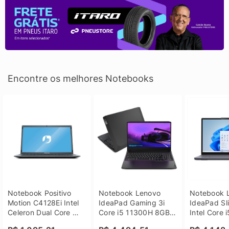
Encontre os melhores Notebooks
Notebook Positivo 
Notebook Lenovo 
Notebook L
Motion C4128Ei Intel 
IdeaPad Gaming 3i 
IdeaPad Sli
Celeron Dual Core 
Core i5 11300H 8GB 
Intel Core 
4GB SSD 128GB 
DDR4 512GB SSD 
8GB DDR5 