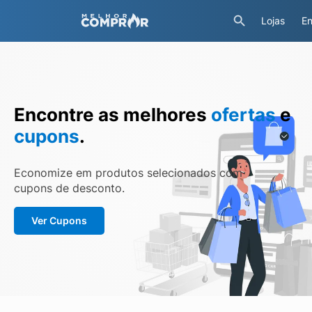
Lojas
En
Encontre as melhores
ofertas
e
cupons
.
Economize em produtos selecionados com
cupons de desconto.
Ver Cupons