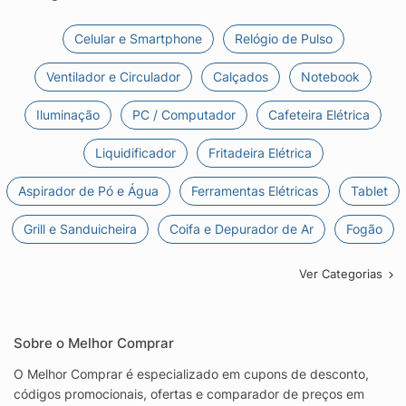
Celular e Smartphone
Relógio de Pulso
Ventilador e Circulador
Calçados
Notebook
Iluminação
PC / Computador
Cafeteira Elétrica
Liquidificador
Fritadeira Elétrica
Aspirador de Pó e Água
Ferramentas Elétricas
Tablet
Grill e Sanduicheira
Coifa e Depurador de Ar
Fogão
Ver Categorias
Sobre o Melhor Comprar
O Melhor Comprar é especializado em cupons de desconto,
códigos promocionais, ofertas e comparador de preços em