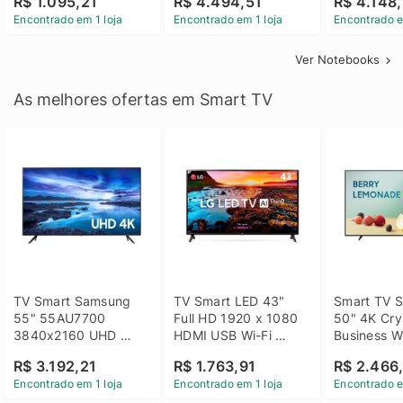
R$ 1.095,21
R$ 4.494,51
R$ 4.148,
Linux 14 - 3002181
GTX 1650 4GB 15.6 
SSD Win 1
Encontrado em 1 loja
Encontrado em 1 loja
Encontrado e
FHD Linux - Preto
Ver Notebooks
As melhores ofertas em Smart TV
TV Smart Samsung 
TV Smart LED 43" 
Smart TV S
55" 55AU7700 
Full HD 1920 x 1080 
50" 4K Crys
3840x2160 UHD 
HDMI USB Wi-Fi 
Business Wi
HDMI USB Wi-Fi 
Bluetooh 
BT 5.2 - 
R$ 3.192,21
R$ 1.763,91
R$ 2.466
Bluetooth
43LM631C0SB LG
LH50BEFH
Encontrado em 1 loja
Encontrado em 1 loja
Encontrado e