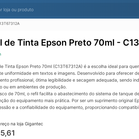
 C13T67312A
il de Tinta Epson Preto 70ml - C
n
 de Tinta Epson Preto 70ml (C13T67312A) é a escolha ideal para quem
te uniformidade em textos e imagens. Desenvolvido para oferecer de
nto profissional, ótima legibilidade e secagem adequada, sendo ind
rio ou em ambientes de produção.
co de 70ml, o refil facilita o abastecimento do sistema de tanque d
ção do equipamento mais prática. Por ser um suprimento original 
essão e a confiabilidade do equipamento, proporcionando compatibi
cante.
reço na loja Gigantec
5,61