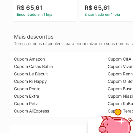
L805 L850 C13T67362A
R$ 65,61
R$ 65,61
Encontrado em 1 loja
Encontrado em 1 loja
Mais descontos
Temos cupons disponíveis para economizar em suas compras 
Cupom Amazon
Cupom C&A
Cupom Casas Bahia
Cupom Vivar
Cupom Le Biscuit
Cupom Renn
Cupom Ri Happy
Cupom O Bot
Cupom Ponto
Cupom Buse
Cupom Extra
Cupom Niazi
Cupom Petz
Cupom KaBu
Cupom AliExpress
Cupom Tera