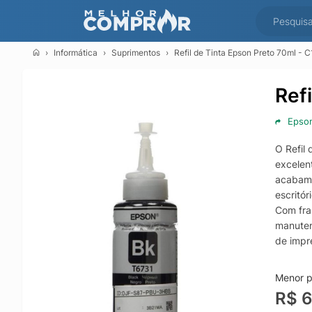
Informática
Suprimentos
Refil de Tinta Epson Preto 70ml -
Ref
Epso
O Refil
excelen
acabame
escritó
Com fras
manuten
de impr
do fabri
Menor p
R$ 6