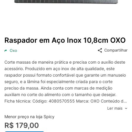
Raspador em Aço Inox 10,8cm OXO
Compartilhar
Oxo
Corte massas de maneira prática e precisa com o auxílio deste
acessório. Produzido em aço inox de alta qualidade, este
raspador possui formato confortável que garante um manuseio
seguro, e a lâmina foi especialmente criada para o corte
preciso da massa. Ainda conta com marcas de medição
auxiliam no corte do alimento com o tamanho que desejar.
Ficha técnica: Código: 4080570555 Marca: OXO Conteúdo da
Embalagem: 1 Raspador Material: Aço inox Peso: 540g
Ler mais
Dimensões: 5,75cm x 2,5cm x 10,8cm (AxLxP) Garantia: 3
Menor preço na loja Spicy
Meses - Contra defeito de fabricação
R$ 179,00