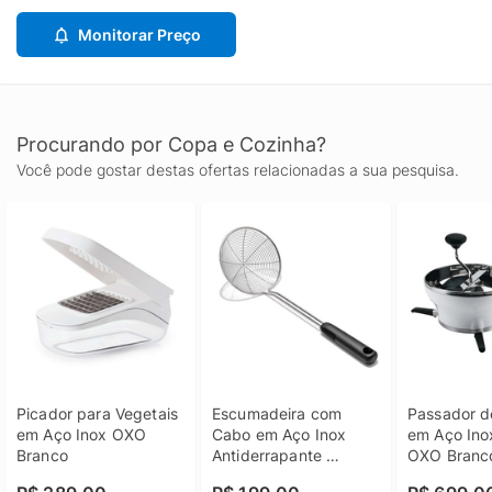
Monitorar Preço
Procurando por Copa e Cozinha?
Você pode gostar destas ofertas relacionadas a sua pesquisa.
Picador para Vegetais 
Escumadeira com 
Passador de
em Aço Inox OXO 
Cabo em Aço Inox 
em Aço Inox
Branco
Antiderrapante 
OXO Branc
37,6cm OXO