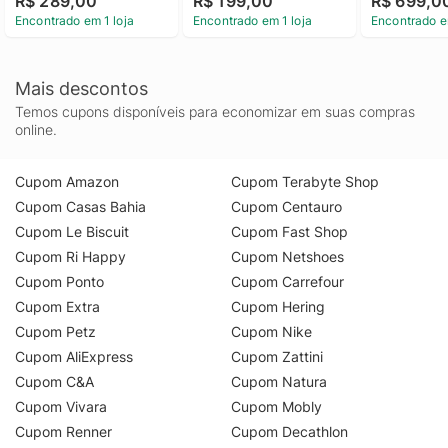
R$ 289,00
R$ 199,00
R$ 699,0
Encontrado em 1 loja
Encontrado em 1 loja
Encontrado e
Mais descontos
Temos cupons disponíveis para economizar em suas compras
online.
Cupom Amazon
Cupom Terabyte Shop
Cupom Casas Bahia
Cupom Centauro
Cupom Le Biscuit
Cupom Fast Shop
Cupom Ri Happy
Cupom Netshoes
Cupom Ponto
Cupom Carrefour
Cupom Extra
Cupom Hering
Cupom Petz
Cupom Nike
Cupom AliExpress
Cupom Zattini
Cupom C&A
Cupom Natura
Cupom Vivara
Cupom Mobly
Cupom Renner
Cupom Decathlon