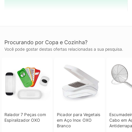
Procurando por Copa e Cozinha?
Você pode gostar destas ofertas relacionadas a sua pesquisa.
Ralador 7 Peças com 
Picador para Vegetais 
Escumadeir
Espiralizador OXO
em Aço Inox OXO 
Cabo em Aç
Branco
Antiderrapa
37,6cm OX