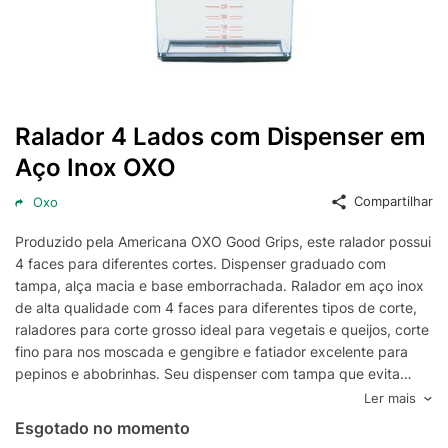
Ralador 4 Lados com Dispenser em
Aço Inox OXO
Compartilhar
Oxo
Produzido pela Americana OXO Good Grips, este ralador possui
4 faces para diferentes cortes. Dispenser graduado com
tampa, alça macia e base emborrachada. Ralador em aço inox
de alta qualidade com 4 faces para diferentes tipos de corte,
raladores para corte grosso ideal para vegetais e queijos, corte
fino para nos moscada e gengibre e fatiador excelente para
pepinos e abobrinhas. Seu dispenser com tampa que evita
sujeira e desperdício, podendo ser levado a geladeira
Ler mais
mantendo o alimento fresco. Ficha técnica: Código:
Esgotado no momento
4080570101 Marca: OXO Modelo: Good Grips Conteúdo da