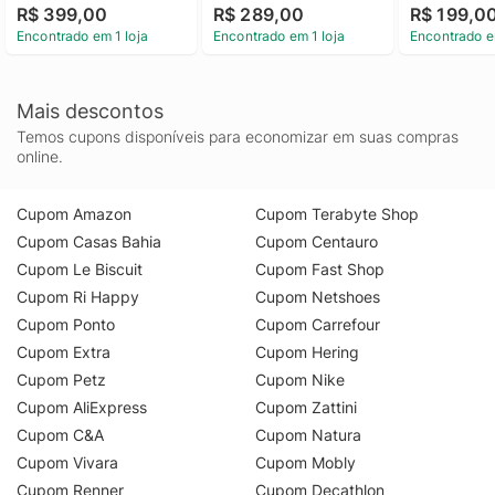
R$ 399,00
R$ 289,00
R$ 199,0
Encontrado em 1 loja
Encontrado em 1 loja
Encontrado e
Mais descontos
Temos cupons disponíveis para economizar em suas compras
online.
Cupom Amazon
Cupom Terabyte Shop
Cupom Casas Bahia
Cupom Centauro
Cupom Le Biscuit
Cupom Fast Shop
Cupom Ri Happy
Cupom Netshoes
Cupom Ponto
Cupom Carrefour
Cupom Extra
Cupom Hering
Cupom Petz
Cupom Nike
Cupom AliExpress
Cupom Zattini
Cupom C&A
Cupom Natura
Cupom Vivara
Cupom Mobly
Cupom Renner
Cupom Decathlon