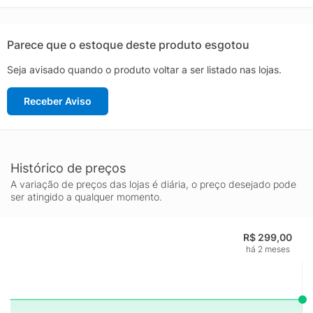
Embalagem: 1 Ralador Material: Aço inox Peso: 400g
Dimensões: 30cm x 11cm x 7cm (AxLxP) Garantia: 3 Meses -
Contra defeito de fabricação
Parece que o estoque deste produto esgotou
Seja avisado quando o produto voltar a ser listado nas lojas.
Receber Aviso
Histórico de preços
A variação de preços das lojas é diária, o preço desejado pode
ser atingido a qualquer momento.
R$ 299,00
há 2 meses