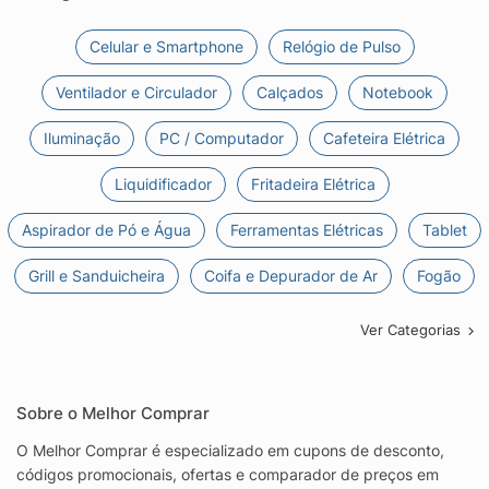
Celular e Smartphone
Relógio de Pulso
Ventilador e Circulador
Calçados
Notebook
Iluminação
PC / Computador
Cafeteira Elétrica
Liquidificador
Fritadeira Elétrica
Aspirador de Pó e Água
Ferramentas Elétricas
Tablet
Grill e Sanduicheira
Coifa e Depurador de Ar
Fogão
Ver Categorias
Sobre o Melhor Comprar
O Melhor Comprar é especializado em cupons de desconto,
códigos promocionais, ofertas e comparador de preços em