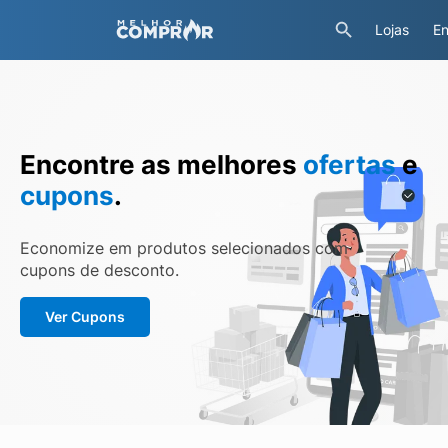
Lojas
En
Encontre as melhores
ofertas
e
cupons
.
Economize em produtos selecionados com
cupons de desconto.
Ver Cupons