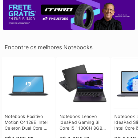
Encontre os melhores Notebooks
Notebook Positivo 
Notebook Lenovo 
Notebook L
Motion C4128Ei Intel 
IdeaPad Gaming 3i 
IdeaPad Sli
Celeron Dual Core 
Core i5 11300H 8GB 
Intel Core 
4GB SSD 128GB 
DDR4 512GB SSD 
8GB DDR5 