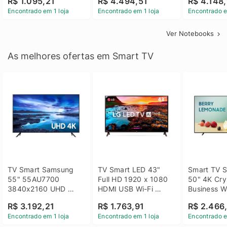
R$ 1.095,21
R$ 4.494,51
R$ 4.148,
Linux 14 - 3002181
GTX 1650 4GB 15.6 
SSD Win 1
Encontrado em 1 loja
Encontrado em 1 loja
Encontrado e
FHD Linux - Preto
Ver Notebooks
As melhores ofertas em Smart TV
TV Smart Samsung 
TV Smart LED 43" 
Smart TV S
55" 55AU7700 
Full HD 1920 x 1080 
50" 4K Crys
3840x2160 UHD 
HDMI USB Wi-Fi 
Business Wi
HDMI USB Wi-Fi 
Bluetooh 
BT 5.2 - 
R$ 3.192,21
R$ 1.763,91
R$ 2.466
Bluetooth
43LM631C0SB LG
LH50BEFH
Encontrado em 1 loja
Encontrado em 1 loja
Encontrado e