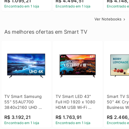
R$ 1.095,21
R$ 4.494,51
R$ 4.148,
Linux 14 - 3002181
GTX 1650 4GB 15.6 
SSD Win 1
Encontrado em 1 loja
Encontrado em 1 loja
Encontrado e
FHD Linux - Preto
Ver Notebooks
As melhores ofertas em Smart TV
TV Smart Samsung 
TV Smart LED 43" 
Smart TV S
55" 55AU7700 
Full HD 1920 x 1080 
50" 4K Crys
3840x2160 UHD 
HDMI USB Wi-Fi 
Business Wi
HDMI USB Wi-Fi 
Bluetooh 
BT 5.2 - 
R$ 3.192,21
R$ 1.763,91
R$ 2.466
Bluetooth
43LM631C0SB LG
LH50BEFH
Encontrado em 1 loja
Encontrado em 1 loja
Encontrado e