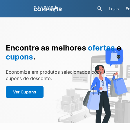
Lojas
En
Encontre as melhores
ofertas
e
cupons
.
Economize em produtos selecionados com
cupons de desconto.
Ver Cupons