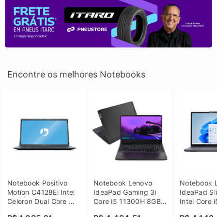
Encontre os melhores Notebooks
Notebook Positivo 
Notebook Lenovo 
Notebook L
Motion C4128Ei Intel 
IdeaPad Gaming 3i 
IdeaPad Sli
Celeron Dual Core 
Core i5 11300H 8GB 
Intel Core 
4GB SSD 128GB 
DDR4 512GB SSD 
8GB DDR5 