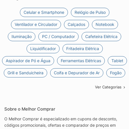
Celular e Smartphone
Relógio de Pulso
Ventilador e Circulador
Calçados
Notebook
Iluminação
PC / Computador
Cafeteira Elétrica
Liquidificador
Fritadeira Elétrica
Aspirador de Pó e Água
Ferramentas Elétricas
Tablet
Grill e Sanduicheira
Coifa e Depurador de Ar
Fogão
Ver Categorias
Sobre o Melhor Comprar
O Melhor Comprar é especializado em cupons de desconto,
códigos promocionais, ofertas e comparador de preços em