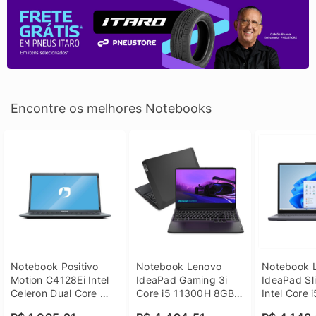
Encontre os melhores Notebooks
Notebook Positivo 
Notebook Lenovo 
Notebook L
Motion C4128Ei Intel 
IdeaPad Gaming 3i 
IdeaPad Sli
Celeron Dual Core 
Core i5 11300H 8GB 
Intel Core 
4GB SSD 128GB 
DDR4 512GB SSD 
8GB DDR5 