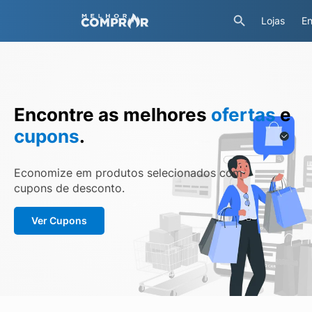
Lojas
En
Encontre as melhores
ofertas
e
cupons
.
Economize em produtos selecionados com
cupons de desconto.
Ver Cupons