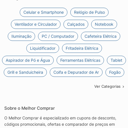
Celular e Smartphone
Relógio de Pulso
Ventilador e Circulador
Calçados
Notebook
Iluminação
PC / Computador
Cafeteira Elétrica
Liquidificador
Fritadeira Elétrica
Aspirador de Pó e Água
Ferramentas Elétricas
Tablet
Grill e Sanduicheira
Coifa e Depurador de Ar
Fogão
Ver Categorias
Sobre o Melhor Comprar
O Melhor Comprar é especializado em cupons de desconto,
códigos promocionais, ofertas e comparador de preços em