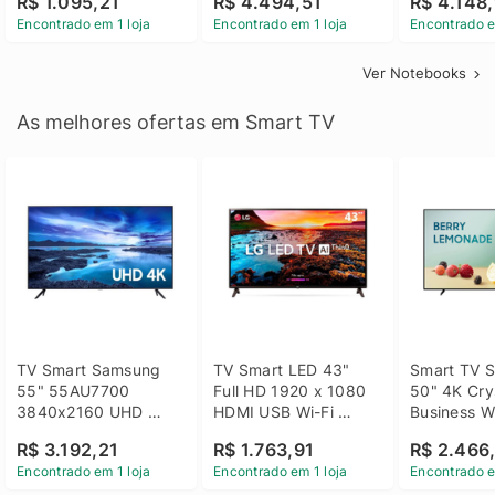
R$ 1.095,21
R$ 4.494,51
R$ 4.148,
Linux 14 - 3002181
GTX 1650 4GB 15.6 
SSD Win 1
Encontrado em 1 loja
Encontrado em 1 loja
Encontrado e
FHD Linux - Preto
Ver Notebooks
As melhores ofertas em Smart TV
TV Smart Samsung 
TV Smart LED 43" 
Smart TV S
55" 55AU7700 
Full HD 1920 x 1080 
50" 4K Crys
3840x2160 UHD 
HDMI USB Wi-Fi 
Business Wi
HDMI USB Wi-Fi 
Bluetooh 
BT 5.2 - 
R$ 3.192,21
R$ 1.763,91
R$ 2.466
Bluetooth
43LM631C0SB LG
LH50BEFH
Encontrado em 1 loja
Encontrado em 1 loja
Encontrado e