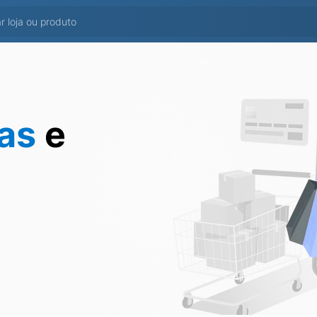
tas
e