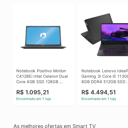
Notebook Positivo Motion 
Notebook Lenovo IdeaP
C4128Ei Intel Celeron Dual 
Gaming 3i Core i5 1130
Core 4GB SSD 128GB 
8GB DDR4 512GB SSD 
Linux 14 - 3002181
GTX 1650 4GB 15.6 FHD
R$ 1.095,21
R$ 4.494,51
Linux - Preto
Encontrado em 1 loja
Encontrado em 1 loja
As melhores ofertas em Smart TV