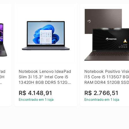
ad 
Notebook Lenovo IdeaPad 
Notebook Positivo Visi
0H 
Slim 3i 15.3" Intel Core i5 
i15 Core i5 1135G7 8G
13420H 8GB DDR5 512GB 
RAM DDR4 512GB SSD
 
SSD Win 11 Home
15.6 Full HD Linux - C
R$ 4.148,91
R$ 2.766,51
Encontrado em 1 loja
Encontrado em 1 loja