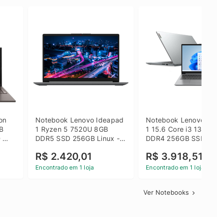
on 
Notebook Lenovo Ideapad 
Notebook Lenovo Ide
B 
1 Ryzen 5 7520U 8GB 
1 15.6 Core i3 1315U
 
DDR5 SSD 256GB Linux - 
DDR4 256GB SSD FH
inza
82X5S00100
Windows 11 Home Ci
R$ 2.420,01
R$ 3.918,51
Encontrado em 1 loja
Encontrado em 1 loja
Ver Notebooks