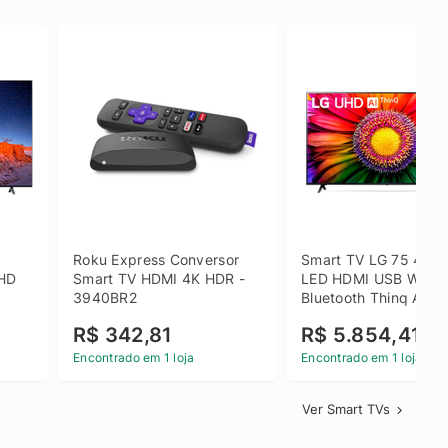
 
Roku Express Conversor 
Smart TV LG 75 4K U
HD 
Smart TV HDMI 4K HDR - 
LED HDMI USB Wi-Fi 
3940BR2
Bluetooth Thinq AI - 
75UR871C0SA.BWZ
R$ 342,81
R$ 5.854,41
Encontrado em 1 loja
Encontrado em 1 loja
Ver Smart TVs