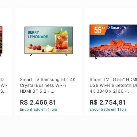
D 
Smart TV Samsung 50" 4K 
Smart TV LG 55" HDMI
 Wi-
Crystal Business Wi-Fi 
USB Wi-Fi Bluetooth U
SB 
HDMI BT 5.2 - 
4K 3840 x 2160 - 
LH50BEFH4GGXZD
55UQ801C0SB
R$ 2.466,81
R$ 2.754,81
Encontrado em 1 loja
Encontrado em 1 loja