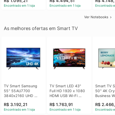
R$ 1.095,21
R$ 4.494,51
R$ 4.148,
Linux 14 - 3002181
GTX 1650 4GB 15.6 
SSD Win 1
Encontrado em 1 loja
Encontrado em 1 loja
Encontrado e
FHD Linux - Preto
Ver Notebooks
As melhores ofertas em Smart TV
TV Smart Samsung 
TV Smart LED 43" 
Smart TV S
55" 55AU7700 
Full HD 1920 x 1080 
50" 4K Crys
3840x2160 UHD 
HDMI USB Wi-Fi 
Business Wi
HDMI USB Wi-Fi 
Bluetooh 
BT 5.2 - 
R$ 3.192,21
R$ 1.763,91
R$ 2.466
Bluetooth
43LM631C0SB LG
LH50BEFH
Encontrado em 1 loja
Encontrado em 1 loja
Encontrado e