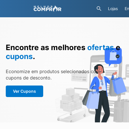
Lojas
En
Encontre as melhores
ofertas
e
cupons
.
Economize em produtos selecionados com
cupons de desconto.
Ver Cupons