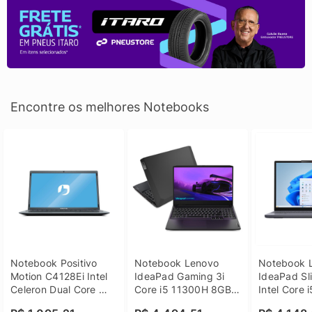
Encontre os melhores Notebooks
Notebook Positivo 
Notebook Lenovo 
Notebook L
Motion C4128Ei Intel 
IdeaPad Gaming 3i 
IdeaPad Sli
Celeron Dual Core 
Core i5 11300H 8GB 
Intel Core 
4GB SSD 128GB 
DDR4 512GB SSD 
8GB DDR5 