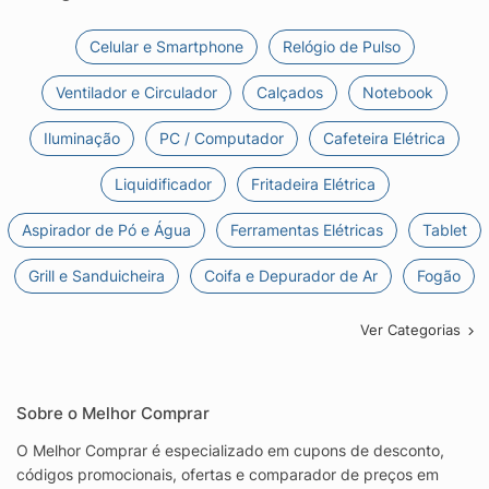
Celular e Smartphone
Relógio de Pulso
Ventilador e Circulador
Calçados
Notebook
Iluminação
PC / Computador
Cafeteira Elétrica
Liquidificador
Fritadeira Elétrica
Aspirador de Pó e Água
Ferramentas Elétricas
Tablet
Grill e Sanduicheira
Coifa e Depurador de Ar
Fogão
Ver Categorias
Sobre o Melhor Comprar
O Melhor Comprar é especializado em cupons de desconto,
códigos promocionais, ofertas e comparador de preços em