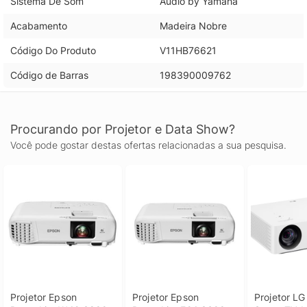
Sistema De Som
Audio by Yamaha
Acabamento
Madeira Nobre
Código Do Produto
V11HB76621
Código de Barras
198390009762
Procurando por Projetor e Data Show?
Você pode gostar destas ofertas relacionadas a sua pesquisa.
Projetor Epson 
Projetor Epson 
Projetor LG