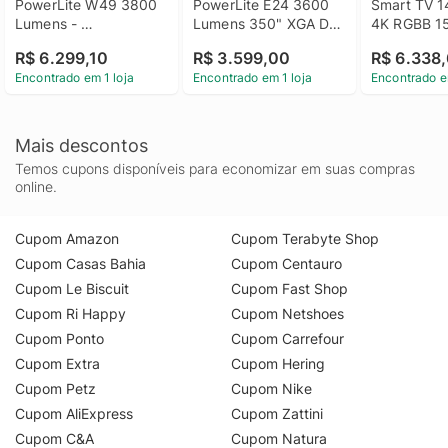
PowerLite W49 3800 
PowerLite E24 3600 
Smart TV 1
Lumens - 
Lumens 350" XGA D-
4K RGBB 15
V11H983020
Sub RCA HDMI USB - 
lúmens - 
R$ 6.299,10
R$ 3.599,00
R$ 6.338,
V11HB51021
Encontrado em 1 loja
Encontrado em 1 loja
Encontrado e
Mais descontos
Temos cupons disponíveis para economizar em suas compras
online.
Cupom Amazon
Cupom Terabyte Shop
Cupom Casas Bahia
Cupom Centauro
Cupom Le Biscuit
Cupom Fast Shop
Cupom Ri Happy
Cupom Netshoes
Cupom Ponto
Cupom Carrefour
Cupom Extra
Cupom Hering
Cupom Petz
Cupom Nike
Cupom AliExpress
Cupom Zattini
Cupom C&A
Cupom Natura