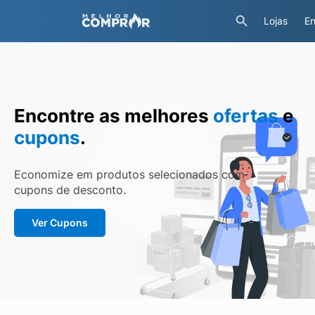
Lojas
En
Encontre as melhores
ofertas
e
cupons
.
Economize em produtos selecionados com
cupons de desconto.
Ver Cupons