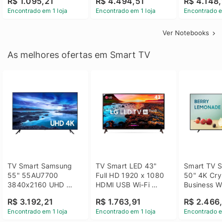
R$ 1.095,21
R$ 4.494,51
R$ 4.148,
Linux 14 - 3002181
GTX 1650 4GB 15.6 
SSD Win 1
Encontrado em 1 loja
Encontrado em 1 loja
Encontrado e
FHD Linux - Preto
Ver Notebooks
As melhores ofertas em Smart TV
TV Smart Samsung 
TV Smart LED 43" 
Smart TV S
55" 55AU7700 
Full HD 1920 x 1080 
50" 4K Crys
3840x2160 UHD 
HDMI USB Wi-Fi 
Business Wi
HDMI USB Wi-Fi 
Bluetooh 
BT 5.2 - 
R$ 3.192,21
R$ 1.763,91
R$ 2.466
Bluetooth
43LM631C0SB LG
LH50BEFH
Encontrado em 1 loja
Encontrado em 1 loja
Encontrado e