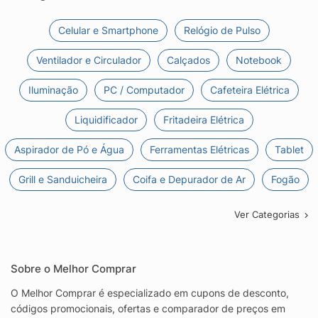
Celular e Smartphone
Relógio de Pulso
Ventilador e Circulador
Calçados
Notebook
Iluminação
PC / Computador
Cafeteira Elétrica
Liquidificador
Fritadeira Elétrica
Aspirador de Pó e Água
Ferramentas Elétricas
Tablet
Grill e Sanduicheira
Coifa e Depurador de Ar
Fogão
Ver Categorias
Sobre o Melhor Comprar
O Melhor Comprar é especializado em cupons de desconto,
códigos promocionais, ofertas e comparador de preços em