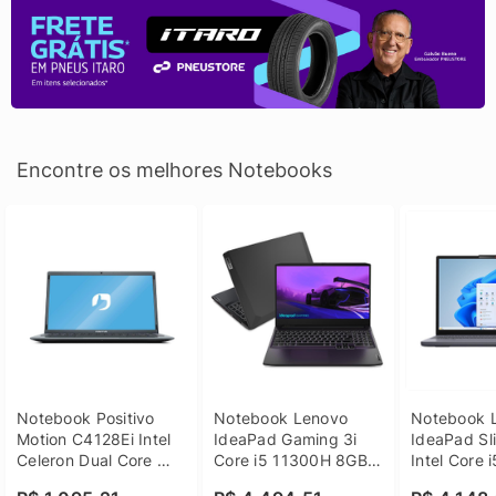
Encontre os melhores Notebooks
Notebook Positivo 
Notebook Lenovo 
Notebook L
Motion C4128Ei Intel 
IdeaPad Gaming 3i 
IdeaPad Sli
Celeron Dual Core 
Core i5 11300H 8GB 
Intel Core 
4GB SSD 128GB 
DDR4 512GB SSD 
8GB DDR5 