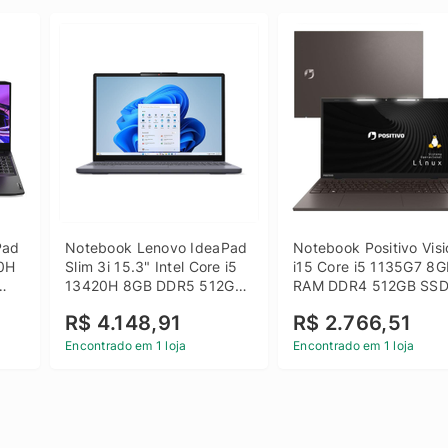
ad 
Notebook Lenovo IdeaPad 
Notebook Positivo Visi
0H 
Slim 3i 15.3" Intel Core i5 
i15 Core i5 1135G7 8G
13420H 8GB DDR5 512GB 
RAM DDR4 512GB SSD
 
SSD Win 11 Home
15.6 Full HD Linux - C
R$ 4.148,91
R$ 2.766,51
Encontrado em 1 loja
Encontrado em 1 loja