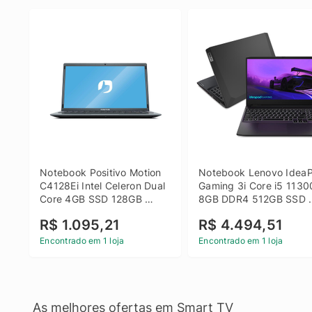
Notebook Positivo Motion 
Notebook Lenovo IdeaP
C4128Ei Intel Celeron Dual 
Gaming 3i Core i5 1130
Core 4GB SSD 128GB 
8GB DDR4 512GB SSD 
Linux 14 - 3002181
GTX 1650 4GB 15.6 FHD
R$ 1.095,21
R$ 4.494,51
Linux - Preto
Encontrado em 1 loja
Encontrado em 1 loja
As melhores ofertas em Smart TV