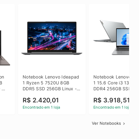
on 
Notebook Lenovo Ideapad 
Notebook Lenovo Ide
B 
1 Ryzen 5 7520U 8GB 
1 15.6 Core i3 1315U
 
DDR5 SSD 256GB Linux - 
DDR4 256GB SSD FH
inza
82X5S00100
Windows 11 Home Ci
R$ 2.420,01
R$ 3.918,51
Encontrado em 1 loja
Encontrado em 1 loja
Ver Notebooks