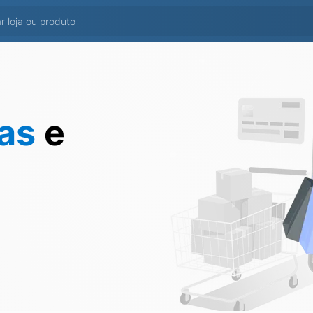
tas
e