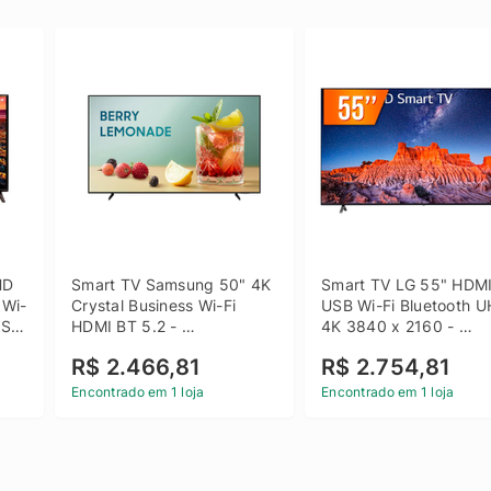
D 
Smart TV Samsung 50" 4K 
Smart TV LG 55" HDMI
 Wi-
Crystal Business Wi-Fi 
USB Wi-Fi Bluetooth U
SB 
HDMI BT 5.2 - 
4K 3840 x 2160 - 
LH50BEFH4GGXZD
55UQ801C0SB
R$ 2.466,81
R$ 2.754,81
Encontrado em 1 loja
Encontrado em 1 loja