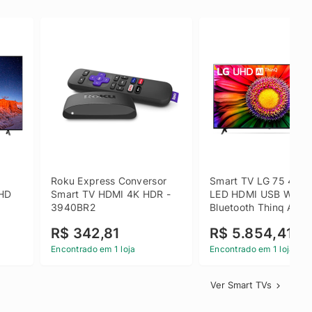
 
Roku Express Conversor 
Smart TV LG 75 4K U
HD 
Smart TV HDMI 4K HDR - 
LED HDMI USB Wi-Fi 
3940BR2
Bluetooth Thinq AI - 
75UR871C0SA.BWZ
R$ 342,81
R$ 5.854,41
Encontrado em 1 loja
Encontrado em 1 loja
Ver Smart TVs