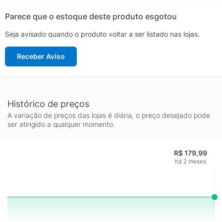
praticidade, estilo e aconchego. Sinta o prazer de viver bem,
no seu tempo e do seu jeito. Experimente a textura que acolhe,
Parece que o estoque deste produto esgotou
o design que encanta, e a organização que simplifica. Cada
Seja avisado quando o produto voltar a ser listado nas lojas.
detalhe do Porta-Joias Croco foi pensado para inspirar você a
criar o seu lugar favorito do mundo. Descubra os produtos
Receber Aviso
Home Style e viva bem com estilo! Camicado, casa com o seu
estilo.
Histórico de preços
A variação de preços das lojas é diária, o preço desejado pode
ser atingido a qualquer momento.
R$ 179,99
há 2 meses