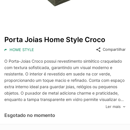
Porta Joias Home Style Croco
Compartilhar
HOME STYLE
O Porta-Joias Croco possui revestimento sintético craquelado
com textura sofisticada, garantindo um visual moderno e
resistente. O interior é revestido em suede na cor verde,
proporcionando um toque macio e refinado. Conta com espaço
extra interno ideal para guardar joias, relógios ou pequenos
objetos. O puxador de metal adiciona charme e praticidade,
enquanto a tampa transparente em vidro permite visualizar os
itens sem abrir a caixa. Perfeito para organização com estilo!
Ler mais
Cuidados Não lavar Limpar com um pano seco Item não é de
Esgotado no momento
origem animal Com a marca exclusiva Home Style, a Camicado
transforma cada ambiente da sua casa, oferecendo