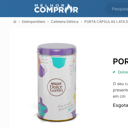
Eletroportáteis
Cafeteira Elétrica
PORTA CÁPSULAS LATA 
POR
Dolce
O seu c
present
em cm
Esgot