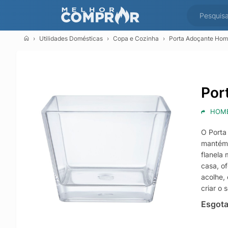
Utilidades Domésticas
Copa e Cozinha
Porta Adoçante Hom
Por
HOME
O Porta
mantém 
flanela
casa, o
acolhe,
criar o
Esgot