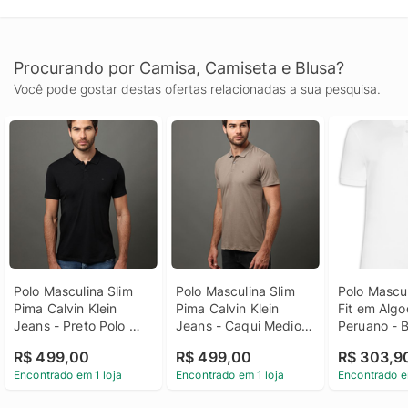
Procurando por Camisa, Camiseta e Blusa?
Você pode gostar destas ofertas relacionadas a sua pesquisa.
Polo Masculina Slim 
Polo Masculina Slim 
Polo Mascul
Pima Calvin Klein 
Pima Calvin Klein 
Fit em Algo
Jeans - Preto Polo 
Jeans - Caqui Medio 
Peruano - 
Masculina Slim Pima 
Polo Masculina Slim 
R$ 499,00
R$ 499,00
R$ 303,9
Calvin Klein Jeans 
Pima Calvin Klein 
Encontrado em 1 loja
Encontrado em 1 loja
Encontrado e
Preto Ggg
Jeans Caqui Medio 
Ggg