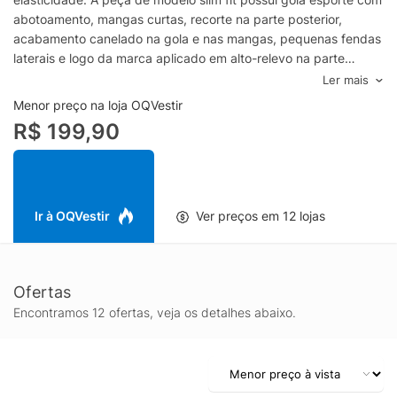
abotoamento, mangas curtas, recorte na parte posterior,
acabamento canelado na gola e nas mangas, pequenas fendas
laterais e logo da marca aplicado em alto-relevo na parte
frontal.Especificações & Cuidados:O algodão pima também é
Ler mais
conhecido como algodão peruano, podendo aparecer com os
Menor preço na loja OQVestir
dois termos.Lavar à mãoComposição: 100% Algodão PimaCor:
R$ 199,90
AzulMarca: Pineapple
Ir à OQVestir
Ver preços em 12 lojas
Ofertas
Encontramos 12 ofertas, veja os detalhes abaixo.