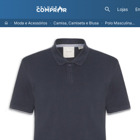
Lojas
En
Moda e Acessórios
Camisa, Camiseta e Blusa
Polo Masculina Regular Friso Peitilho l - Azul