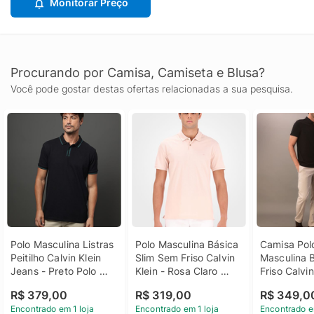
Monitorar Preço
Procurando por Camisa, Camiseta e Blusa?
Você pode gostar destas ofertas relacionadas a sua pesquisa.
Polo Masculina Listras 
Polo Masculina Básica 
Camisa Polo
Peitilho Calvin Klein 
Slim Sem Friso Calvin 
Masculina 
Jeans - Preto Polo 
Klein - Rosa Claro 
Friso Calvin 
Masculina Listras 
Polo Masculina Básica 
Preto Camis
R$ 379,00
R$ 319,00
R$ 349,0
Peitilho Calvin Klein 
Slim Sem Friso Calvin 
Masculina 
Encontrado em 1 loja
Encontrado em 1 loja
Encontrado e
Jeans Preto Pp
Klein Rosa Claro Ggg
Friso Calvin 