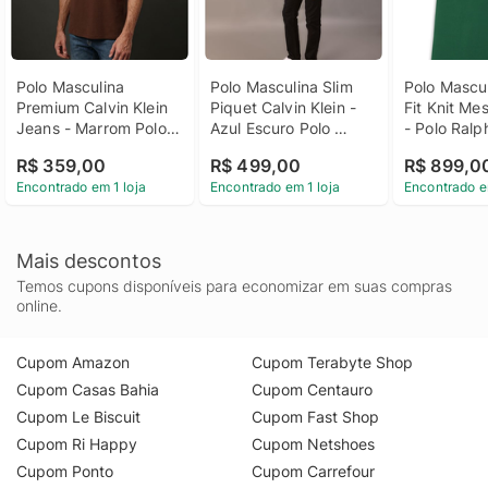
Polo Masculina 
Polo Masculina Slim 
Polo Mascul
Premium Calvin Klein 
Piquet Calvin Klein - 
Fit Knit Mes
Jeans - Marrom Polo 
Azul Escuro Polo 
- Polo Ralp
Masculina Premium 
Masculina Slim Piquet 
R$ 359,00
R$ 499,00
R$ 899,0
Calvin Klein Jeans 
Calvin Klein Azul 
Encontrado em 1 loja
Encontrado em 1 loja
Encontrado e
Marrom p
Escuro Gg
Mais descontos
Temos cupons disponíveis para economizar em suas compras
online.
Cupom Amazon
Cupom Terabyte Shop
Cupom Casas Bahia
Cupom Centauro
Cupom Le Biscuit
Cupom Fast Shop
Cupom Ri Happy
Cupom Netshoes
Cupom Ponto
Cupom Carrefour