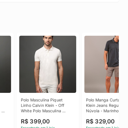
Polo Masculina Piquet 
Polo Manga Curta Calv
Linho Calvin Klein - Off 
Klein Jeans Regular Pi
 
White Polo Masculina 
Núvola - Marinho Polo 
ein 
Piquet Linho Calvin Klein 
Manga Curta Calvin Kl
R$ 399,00
R$ 329,00
Off White Gg
Jeans Regular Piquet 
Núvola Marinho Pp
Encontrado em 1 loja
Encontrado em 1 loja