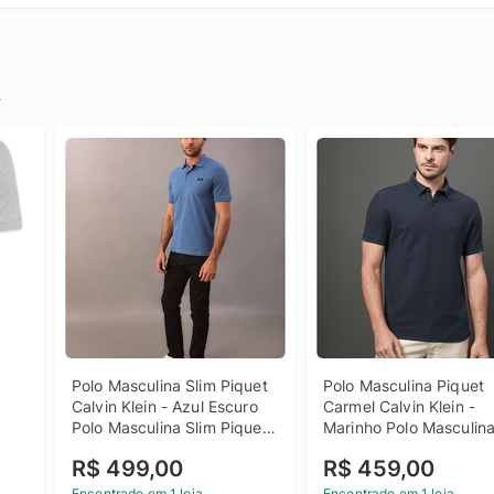
.
Polo Masculina Slim Piquet 
Polo Masculina Piquet 
Calvin Klein - Azul Escuro 
Carmel Calvin Klein - 
Polo Masculina Slim Piquet 
Marinho Polo Masculina
Calvin Klein Azul Escuro Gg
Piquet Carmel Calvin Kl
R$ 499,00
R$ 459,00
Marinho Pp
Encontrado em 1 loja
Encontrado em 1 loja