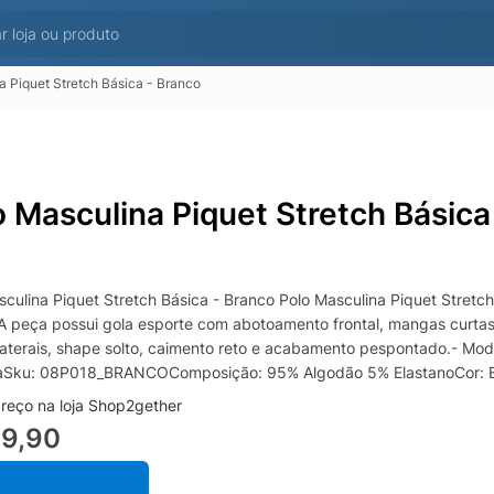
a Piquet Stretch Básica - Branco
o Masculina Piquet Stretch Básica
sculina Piquet Stretch Básica - Branco Polo Masculina Piquet Stret
 A peça possui gola esporte com abotoamento frontal, mangas curta
laterais, shape solto, caimento reto e acabamento pespontado.- Mo
aSku: 08P018_BRANCOComposição: 95% Algodão 5% ElastanoCor:
reço na loja Shop2gether
99,90