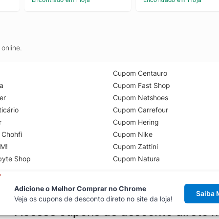
online.
Cupom Centauro
a
Cupom Fast Shop
er
Cupom Netshoes
icário
Cupom Carrefour
r
Cupom Hering
 Chohfi
Cupom Nike
M!
Cupom Zattini
byte Shop
Cupom Natura
Adicione o Melhor Comprar no Chrome
Saiba 
Veja os cupons de desconto direto no site da loja!
Acesse cupons de desconto direto 