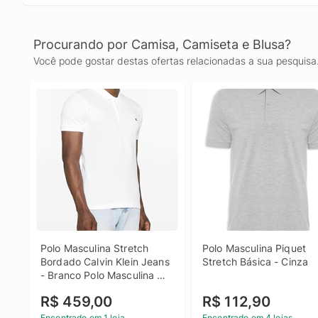
Procurando por Camisa, Camiseta e Blusa?
Você pode gostar destas ofertas relacionadas a sua pesquisa
Polo Masculina Stretch 
Polo Masculina Piquet 
Bordado Calvin Klein Jeans 
Stretch Básica - Cinza
- Branco Polo Masculina 
Stretch Bordado Calvin 
R$ 459,00
R$ 112,90
Klein Jeans Branco Ggg
Encontrado em 1 loja
Encontrado em 4 lojas